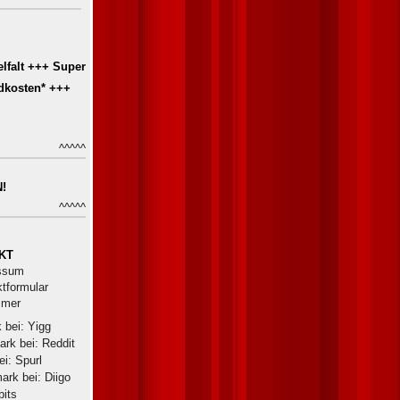
lfalt +++ Super
dkosten* +++
^^^^^
!
^^^^^
KT
ssum
tformular
imer