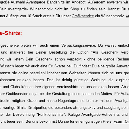
 große Auswahl Avantgarde Bandshirts im Angebot. Außerdem erweitern wir
e Dein Avantgarde- Wunschmotiv nicht im
Shop
zu finden sein, kannst Du a
ner Auflage von 10 Stück erstellt Dir unser
Grafikservice
ein Wunschmotiv.
»
-Shirts:
sgeschenke bieten wir auch einen Verpackungsservice. Du wählst einfa
und markerst bei Deiner Bestellung die Option "Als Geschenk verp
 und wir liefern Dein Geschenk schön verpackt - ohne beiligende Rechn
 Wunsch legen wir auch eine Grußkarte bei! Du findest Du eine große Auswah
kannst sie online bestellen! Inhaber von Webseiten können sich bei uns gan
innamen drucken lassen. Das ist richtig günstige Werbung, die zugleic
ne und Clubs können ihre eigenen Vereinsshirts bei uns drucken lassen. Ab e
nser Grafikservice sogar bei der Gestaltung eines passenden Motivs. Für Auf
drucke möglich. Graue und nasse Regentage sind leichter mit dem Avantg
hwertige Shirts für Sportler, die besonders atmungsaktiv und saugfähig sei
r der Bezeichnung "Funktionsshirts". Kultige Avantgarde-Retroshirts und 
cht teuer sein. Bei uns bekommst Du sie für einen günstigen Preis.
»zum On