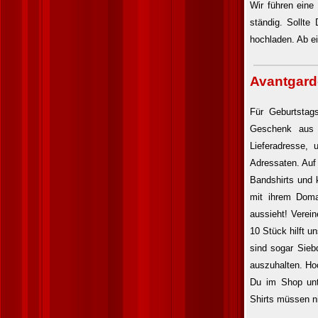
Wir führen eine
ständig. Sollt
hochladen. Ab ei
Avantgarde
Für Geburtstag
Geschenk aus 
Lieferadresse,
Adressaten. Auf
Bandshirts und 
mit ihrem Doma
aussieht! Verei
10 Stück hilft u
sind sogar Sieb
auszuhalten. Hoc
Du im Shop unte
Shirts müssen ni