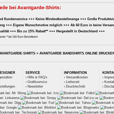
eile bei Avantgarde-Shirts:
nd Kundenservice +++ Keine Mindestbestellmenge +++ Große Produktvie
rung +++ Eigene Wunschmotive möglich +++ Ab 60 Euro in keine Versan
alität +++ Bis zu 15% Rabatt** +++ Hergestellt in Deutschland +++
ands **ab 150 Euro Bestellwert
AVANTGARDE-SHIRTS > AVANTGARDE BANDSHIRTS ONLINE DRUCKEN
DESIGNER
SERVICE
INFORMATION
KONTA
gestalten
›
Hilfe & FAQ's
›
Versandkosten
›
Impre
›
Grafikservice
›
Lieferzeit
›
Kontak
stellungen
›
Newsletter
›
Drucktechnik
›
Discla