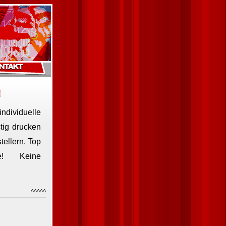
!
dividuelle
tig drucken
tellern. Top
e! Keine
^^^^^