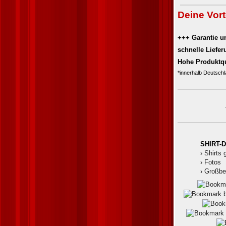
Deine Vort
+++ Garantie u
schnelle Liefe
Hohe Produktqu
*innerhalb Deutschl
SHIRT-
›
Shirts 
›
Fotos
›
Großbe