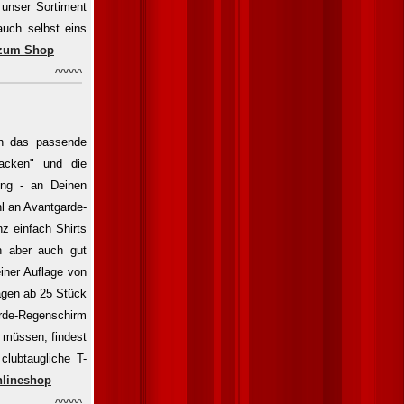
 unser Sortiment
uch selbst eins
zum Shop
^^^^^
ch das passende
acken" und die
ung - an Deinen
l an Avantgarde-
z einfach Shirts
h aber auch gut
iner Auflage von
lagen ab 25 Stück
arde-Regenschirm
n müssen, findest
clubtaugliche T-
lineshop
^^^^^